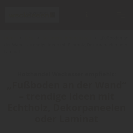
Home
Blog
Sortiment: Innenausbau
„Fußboden an
der Wand“ – trendige Ideen mit Echtholz, Dekorpaneelen oder
Laminat
Holzhandel Weckesser empfiehlt:
„Fußboden an der Wand“
– trendige Ideen mit
Echtholz, Dekorpaneelen
oder Laminat