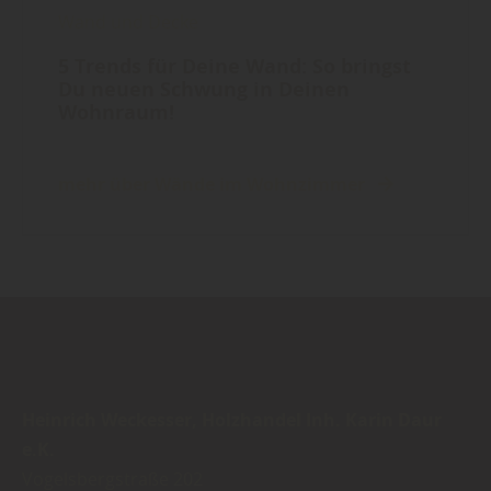
Wand und Decke
5 Trends für Deine Wand: So bringst
Du neuen Schwung in Deinen
Wohnraum!
mehr über Wände im Wohnzimmer
Heinrich Weckesser, Holzhandel Inh. Karin Daur
e.K.
Vogelsbergstraße 202