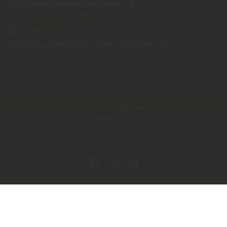
info@holzhandel-weckesser.de
+49 (0) 6044 - 2449
+49 (0) 6044 - 2571
https://www.holzhandel-weckesser.de
Partnerprogramm
Impressum
Datenschutz
Copyright by Holzhandel Heinrich Weckesser - 2026
In Kooperation mit dem