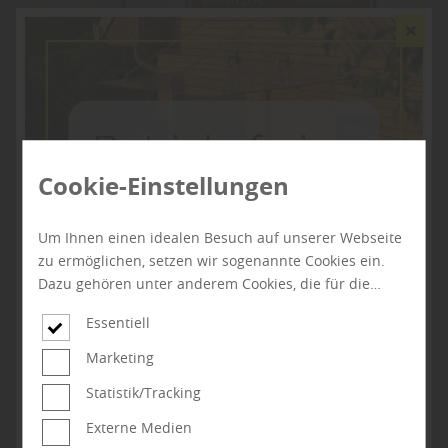
Cookie-Einstellungen
Um Ihnen einen idealen Besuch auf unserer Webseite
zu ermöglichen, setzen wir sogenannte Cookies ein.
Dazu gehören unter anderem Cookies, die für die
Steuerung und den reibungslosen Betrieb unserer
Essentiell
kommerziellen Unternehmensseite notwendig sind.
Zusätzlich verwenden wir Cookies zur anonymen
Marketing
Erhebung von Statistiken sowie solche, die zur
Statistik/Tracking
Ausspielung und Anzeige personalisierter Inhalte auch
nach dem Besuch unserer Webseite eingesetzt werden
Externe Medien
können. Durch unsere Cookie-Einstellungen können