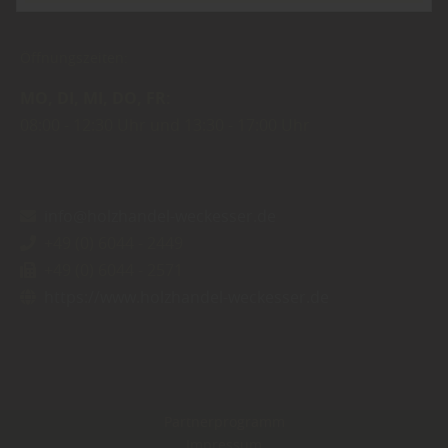
Öffnungszeiten:
MO
DI
MI
DO
FR
08:00
12:30 Uhr
13:30
17:00 Uhr
info@holzhandel-weckesser.de
+49 (0) 6044 - 2449
+49 (0) 6044 - 2571
https://www.holzhandel-weckesser.de
Partnerprogramm
Impressum