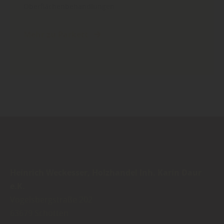
Oberflächenbehandlungen…
Mehr zu Parkett
Heinrich Weckesser, Holzhandel Inh. Karin Daur
e.K.
Vogelsbergstraße 202
63679
Schotten