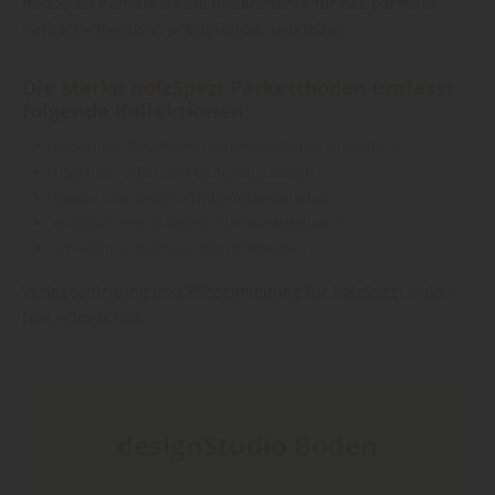
holzSpezi Parkett ist die Bodenmarke für das perfekte
Parkett – exklusiv, preisgünstig, langlebig!
Die Marke holzSpezi Parkettboden umfasst
folgende Kollektionen:
wide line: 3-Schicht Landhausdielen Breitdiele
real line: 3-Schicht Landhausdielen
clever line: 3-Schicht Landhausdielen
comfort line: 3-Schicht Landhausdielen
smart line: 3-Schicht Schiffsböden
Verlegeanleitung und Pflegeanleitung für holzSpezi wide -
real - clever line
designStudio Boden