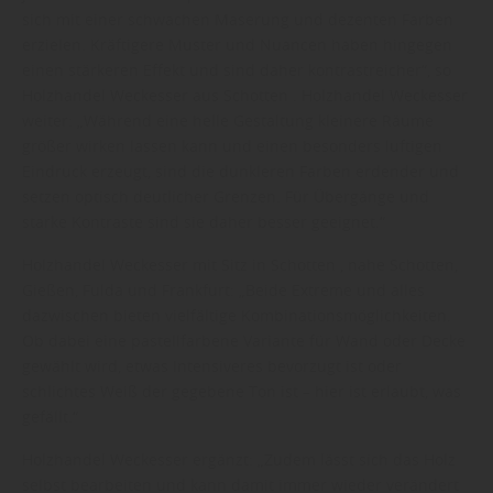
sich mit einer schwachen Maserung und dezenten Farben
erzielen. Kräftigere Muster und Nuancen haben hingegen
einen stärkeren Effekt und sind daher kontrastreicher“, so
Holzhandel Weckesser aus Schotten . Holzhandel Weckesser
weiter: „Während eine helle Gestaltung kleinere Räume
größer wirken lassen kann und einen besonders luftigen
Eindruck erzeugt, sind die dunkleren Farben erdender und
setzen optisch deutlicher Grenzen. Für Übergänge und
starke Kontraste sind sie daher besser geeignet.“
Holzhandel Weckesser mit Sitz in Schotten , nahe Schotten,
Gießen, Fulda und Frankfurt: „Beide Extreme und alles
dazwischen bieten vielfältige Kombinationsmöglichkeiten.
Ob dabei eine pastellfarbene Variante für Wand oder Decke
gewählt wird, etwas Intensiveres bevorzugt ist oder
schlichtes Weiß der gegebene Ton ist – hier ist erlaubt, was
gefällt.“
Holzhandel Weckesser ergänzt: „Zudem lässt sich das Holz
selbst bearbeiten und kann damit immer wieder verändert