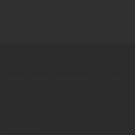
mehr erfahren
Heinrich Weckesser, Holzhandel Inh. Karin Daur
e.K.
Vogelsbergstraße 202
63679
Schotten
Öffnungszeiten: