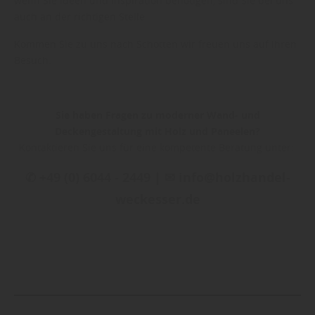
wenn Sie Ideen und Inspiration benötigen, sind Sie bei uns
auch an der richtigen Stelle.
Kommen Sie zu uns nach Schotten wir freuen uns auf Ihren
Besuch.
Sie haben Fragen zu moderner Wand- und
Deckengestaltung mit Holz und Paneelen?
Kontaktieren Sie uns für eine kompetente Beratung unter:
✆ +49 (0) 6044 - 2449 | ✉ info@holzhandel-
weckesser.de