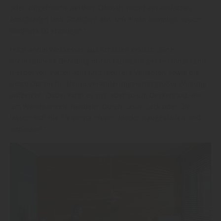
oder aufgefrischt werden. Oftmals reicht ein einfaches
Abschleifen und Streichen aus, um einen komplett neuen
Eindruck zu erzeugen.“
Holzhandel Weckesser aus Schotten erklärt: „Eine
professionelle Beratung durch fachkundiges Personal kann
hierbei von Vorteil sein und mehrere Varianten sowie die
beste Option für kleine Veränderungen mit großer Wirkung
aufzeigen. Dabei kann es sich ebenso um Deckenholz, wie
um Wandpaneele handeln. Durch Lasur, Lack oder Öle
lassen sich die Elemente immer wieder neugestalten und
anpassen.“