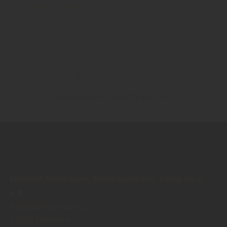
mehr zu Parkett
1
2
3
4
5
...
Kampagnen 10 bis 18 von 154
Heinrich Weckesser, Holzhandel Inh. Karin Daur
e.K.
Vogelsbergstraße 202
63679
Schotten