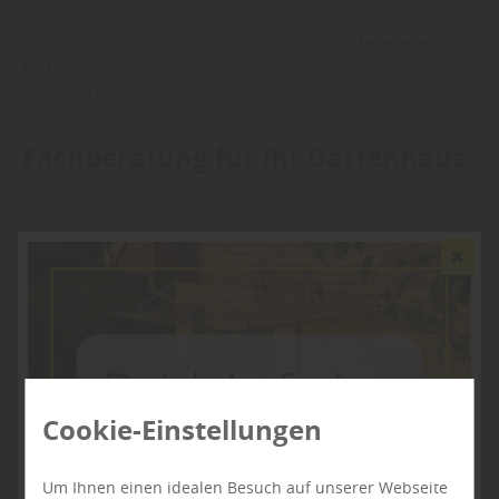
„Auch andere Bauweisen, wie fernöstliche oder schwedische
Baustile, sind möglich. Durch verschiedene
Materialien
und
Farben
gestalten Sie Ihr Gartenhaus einzigartig“, so erfährt
man bei Holzhandel Weckesseraus Schotten .
Fachberatung für Ihr Gartenhaus
Holzhandel Weckesser empfiehlt: „Bei der Wahl des
passenden
Gartenhauses
und bei Fragen zur
Montage
und
Pflege
beraten wir Sie gern.“
Besuchen Sie uns bei Holzhandel Weckesser in Schotten –
wir stehen Ihnen in der Region
Schotten, Gießen, Fulda und
Frankfurt
mit Rat und Tat zur Seite.
Cookie-Einstellungen
Um Ihnen einen idealen Besuch auf unserer Webseite