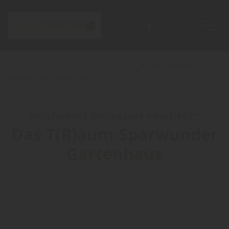
Home
Blog
Sortiment: Garten
Das T(R)aum-
Sparwunder Gartenhaus
Holzhandel Weckesser empfiehlt:
Das T(R)aum-Sparwunder
Gartenhaus