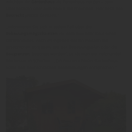
möchten ihr
Gartenhaus
als Ferienhaus nutzen – zum
Übernachten oder zum Feiern mit Freunden. Hier setzt das
Baurecht
jedoch Grenzen.“
„Informieren Sie sich in jedem Fall über die
Bebauungsmöglichkeiten
vor dem Bau oder Kauf eines
Gartenhauses. Auch im eigenen Garten müssen die
gesetzlichen Vorgaben, wie der Bebauungsplan oder die
Baugrenzen
, beachtet werden“, so rät man bei Holzhandel
Weckesser in Schotten . „Ein neu errichtetes Gartenhaus
sollte den baurechtlichen Bestimmungen entsprechen.“