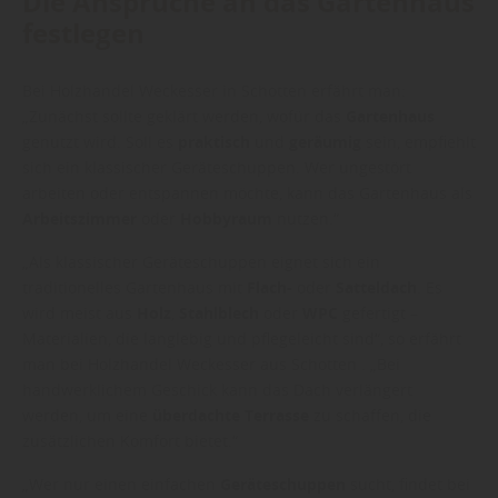
Die Ansprüche an das Gartenhaus
festlegen
Bei Holzhandel Weckesser in Schotten erfährt man:
„Zunächst sollte geklärt werden, wofür das
Gartenhaus
genutzt wird. Soll es
praktisch
und
geräumig
sein, empfiehlt
sich ein klassischer Geräteschuppen. Wer ungestört
arbeiten oder entspannen möchte, kann das Gartenhaus als
Arbeitszimmer
oder
Hobbyraum
nutzen.“
„Als klassischer Geräteschuppen eignet sich ein
traditionelles Gartenhaus mit
Flach-
oder
Satteldach
. Es
wird meist aus
Holz
,
Stahlblech
oder
WPC
gefertigt –
Materialien, die langlebig und pflegeleicht sind“, so erfährt
man bei Holzhandel Weckesser aus Schotten . „Bei
handwerklichem Geschick kann das Dach verlängert
werden, um eine
überdachte Terrasse
zu schaffen, die
zusätzlichen Komfort bietet.“
„Wer nur einen einfachen
Geräteschuppen
sucht, findet bei