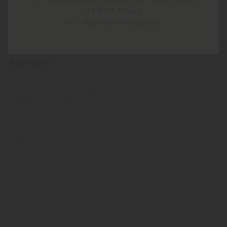
auf Ihren Besuch.
Ihr Holzhandel Weckesser👋
Finden Sie passende Produkte unserer
Marken!
... vor Ort in unserem Fachmarkt. Lassen Sie sich von uns
kompetent beraten.