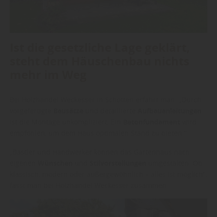
Ist die gesetzliche Lage geklärt,
steht dem Häuschenbau nichts
mehr im Weg
Bei Holzhandel Weckesser in Schotten erfährt man: „Durch
vorgefertigte
Bausätze
und detaillierte
Aufbauanleitungen
ist die Montage unkompliziert. Ein
Betonfundament
wird
empfohlen, um dem Haus optimalen Stand zu bieten.“
„Bastler und Handwerker können das Gartenhaus nach
eigenen
Wünschen
und
Stilvorstellungen
umgestalten. Ob
klassisch, modern oder außergewöhnlich – alles ist möglich“,
fasst man bei Holzhandel Weckesser zusammen.