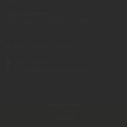
Öffnungszeiten:
MO
DI
MI
DO
FR
08:00
12:30 Uhr
13:30
17:00 Uhr
info@holzhandel-weckesser.de
+49 (0) 6044 - 2449
+49 (0) 6044 - 2571
https://www.holzhandel-weckesser.de
Partnerprogramm
Impressum
Datenschutz
Copyright by Holzhandel Heinrich Weckesser - 2026