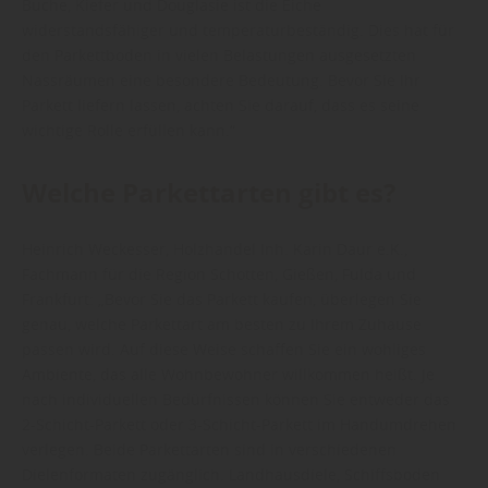
Buche, Kiefer und Douglasie ist die Eiche
widerstandsfähiger und temperaturbeständig. Dies hat für
den Parkettboden in vielen Belastungen ausgesetzten
Nassräumen eine besondere Bedeutung. Bevor Sie Ihr
Parkett liefern lassen, achten Sie darauf, dass es seine
wichtige Rolle erfüllen kann.“
Welche Parkettarten gibt es?
Heinrich Weckesser, Holzhandel Inh. Karin Daur e.K.,
Fachmann für die Region Schotten, Gießen, Fulda und
Frankfurt: „Bevor Sie das Parkett kaufen, überlegen Sie
genau, welche Parkettart am besten zu Ihrem Zuhause
passen wird. Auf diese Weise schaffen Sie ein wohliges
Ambiente, das alle Wohnbewohner willkommen heißt. Je
nach individuellen Bedürfnissen können Sie entweder das
2-Schicht-Parkett oder 3-Schicht-Parkett im Handumdrehen
verlegen. Beide Parkettarten sind in verschiedenen
Dielenformaten zugänglich. Landhausdiele, Schiffsboden