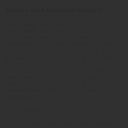
Eiche – eine beliebte Holzart
Heinrich Weckesser, Holzhandel Inh. Karin Daur e.K. in
Schotten weiter: „Sie spielen mit dem Gedanken, Ihr
Zuhause mit einem Echtholzboden einzurichten? Der
nächste wichtige Schritt dazu ist die Auswahl von Holzart.
Hier dominiert klar die Eiche. Sie steht für Stärke und
Ausdauer. Aufgrund der ausgeprägten Maserung fügt sich
das Eichenholz in jedem Wohnraum optimal ein.
Unabhängig davon, ob Sie Möbel oder Parkettboden aus
Eiche wählen, gibt sie überall den Ton an. Besonders im
Parketthandel ist sie der absolute Topseller. Es ist kein
Wunder, denn diese Holzart ist individuell wandelbar und
vielfältig einsetzbar.“
Heinrich Weckesser, Holzhandel Inh. Karin Daur e.K.,
Fachmann für die Region Schotten, Gießen, Fulda und
Frankfurt: „Was den Einrichtungsstil anbelangt, lässt sich