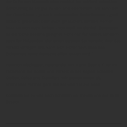
die Eiche von klassisch über rustikal bis modern einsetzen.
Gleichzeitig ist sie gut zu ver- und bearbeiten: Sie kann bei
der Oberfläche – je nach individuellen Bedürfnissen – geölt,
lackiert, gebürstet oder auch geräuchert werden. Ferner
lässt sie sich auch färben – von weiß bis dunkel. Deswegen
ist die Eiche bestens geeignet nicht nur für Möbel, sondern
auch für Holzboden, der einen eigenen Stil verleiht. Wer das
Parkett verlegen will, kann sich sicher sein, dass das
Eichenholz keine Wünsche offen lassen wird.“
Heinrich Weckesser, Holzhandel Inh. Karin Daur e.K. ist Ihr
Fachmann für Boden und Parkett in der Region Schotten,
Gießen, Fulda und Frankfurt. Wir stehen Ihnen als
erfahrener Partner gern mit Rat und Tat zur Seite.
Kommen Sie zu uns nach Schotten wir freuen uns auf Ihren
Besuch.