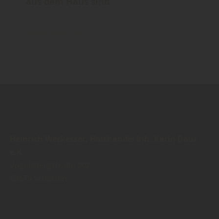
aus dem Haus sind
mehr dazu
Heinrich Weckesser, Holzhandel Inh. Karin Daur
e.K.
Vogelsbergstraße 202
63679
Schotten