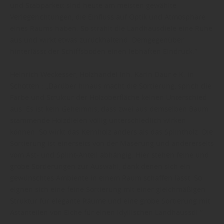
und Stabparkett sind heute am meisten gewählte
Verlegerichtungen, die Einfluss auf Optik und Atmosphäre
eines Raums haben. So strahlt die Landhausdiele eine Ruhe
aus und wirkt etwas zurückhaltend. Demgegenüber
hinterlässt der Schiffsboden einen lebhaften Eindruck.“
Heinrich Weckesser, Holzhandel Inh. Karin Daur e.K. in
Schotten : „Darüber hinaus macht die Sortierung, sprich die
Farbe und Struktur der Holzoberfläche keinen Unterschied
aus. Es ist kein Geheimnis, dass zwei aus demselben Baum
stammende Holzdielen völlig unterschiedlich wirken
können. So wirkt das Kernholz anders als das Splintholz. Die
Sortierung ist einerseits von der Maserung und andererseits
vom Ast- und Splint-Anteil abhängig. Hier stehen feine und
grobe Sortierungen zur Auswahl, dank denen sich ein
gewünschtes Ambiente in einem Raum schaffen lässt. So
eignen sich eine feine Sortierung mit einer gleichmäßigen
Struktur für elegante Räume und eine grobe Sortierung mit
Astanteilen von Eiche für einen idyllischen Landhausstil.“