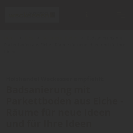
Home
Blog
Sortiment: Boden
Badsanierung mit
Parkettboden aus Eiche - Räume für neue Ideen und für Ihre
Ideen
Holzhandel Weckesser empfiehlt:
Badsanierung mit
Parkettboden aus Eiche -
Räume für neue Ideen
und für Ihre Ideen