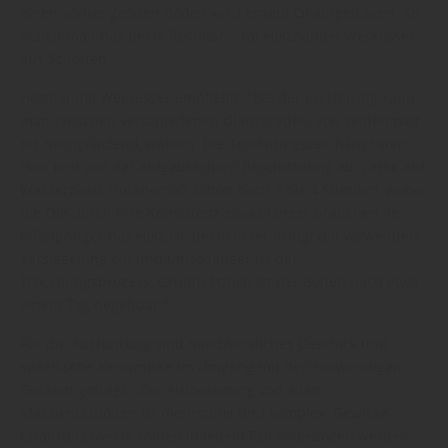
einen vorher geölten Boden wird erneut Öl aufgetragen. So
erzielt man das beste Resultat.", rät Holzhandel Weckesser
aus Schotten .
Holzhandel Weckesser empfiehlt: "Bei der Lackierung kann
man zwischen verschiedenen Glanzgraden, von seidenmatt
bis hochglänzend, wählen. Die Trocknungszeit hängt vom
Holz und von der aufgebrachten Beschichtung ab. Lacke auf
Wasserbasis trocknen oft schon nach 3 bis 4 Stunden, wobei
die Öle durch ihre Konsistenz etwas länger brauchen. Je
offenporiger das Holz ist, desto tiefer dringt die verwendete
Versiegelung ein und umso länger ist der
Trocknungsprozess. Grundsätzlich ist der Boden nach etwa
einem Tag begehbar."
Für die Ausführung sind handwerkliches Geschick und
spezifische Kenntnisse im Umgang mit den notwendigen
Geräten gefragt. „Die Aufbereitung von alten
Massivholzböden ist mehrstufig und komplex. Gewisse
Erfahrungswerte sollten in jedem Fall einbezogen werden.