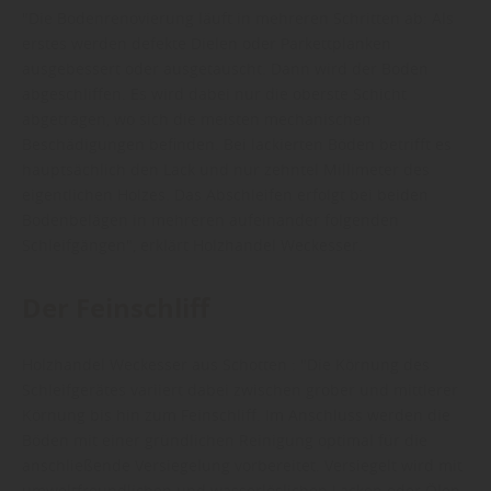
"Die Bodenrenovierung läuft in mehreren Schritten ab: Als
erstes werden defekte Dielen oder Parkettplanken
ausgebessert oder ausgetauscht. Dann wird der Boden
abgeschliffen. Es wird dabei nur die oberste Schicht
abgetragen, wo sich die meisten mechanischen
Beschädigungen befinden. Bei lackierten Böden betrifft es
hauptsächlich den Lack und nur zehntel Millimeter des
eigentlichen Holzes. Das Abschleifen erfolgt bei beiden
Bodenbelägen in mehreren aufeinander folgenden
Schleifgängen", erklärt Holzhandel Weckesser.
Der Feinschliff
Holzhandel Weckesser aus Schotten : "Die Körnung des
Schleifgerätes variiert dabei zwischen grober und mittlerer
Körnung bis hin zum Feinschliff. Im Anschluss werden die
Böden mit einer gründlichen Reinigung optimal für die
anschließende Versiegelung vorbereitet. Versiegelt wird mit
umweltfreundlichen und wasserlöslichen Lacken oder Ölen,