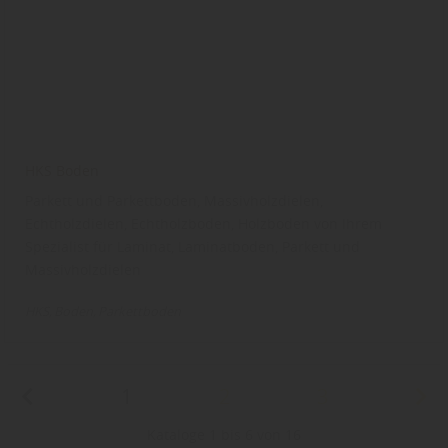
HKS Boden
Parkett und Parkettboden, Massivholzdielen,
Echtholzdielen, Echtholzboden, Holzboden von Ihrem
Spezialist für Laminat, Laminatboden, Parkett und
Massivholzdielen
HKS
Boden
Parkettboden
1
2
3
Kataloge 1 bis 6 von 16