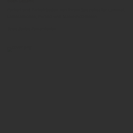
Boen Gesamt
Parkett und Parkettboden von Ihrem Spezialist für Laminat,
Laminatboden, Parkett und Massivholzdielen
Boen
Boden
Parkettboden