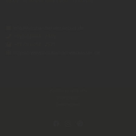
08:00
12:30 Uhr
13:30
17:00 Uhr
info@holzhandel-weckesser.de
+49 (0) 6044 - 2449
+49 (0) 6044 - 2571
https://www.holzhandel-weckesser.de
Partnerprogramm
Impressum
Datenschutz
Copyright by Holzhandel Heinrich Weckesser - 2026